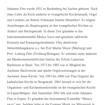
Johannes Fleu wurde 1951 in Bardenberg bei Aachen geboren. Nach
einer Lehre als Koch studierte er evangelische Kirchenmusik, Orgel
und Cembalo am Robert Schumann Institut Düsseldorf. Es folgten
Anstellungen als Hauptorganist an den evangelischen Kirchen zu
Alsdorf und Herzogenrath. In dieser Zeit gründete er das
Instrumentalensemble Musica Sacra und gestaltete zahlreiche
Konzerte und Kantatengottesdienste. Fleu absolvierte
Weiterbildungskurse u.a. bei Prof.Martin Weyer (Marburg) und
Prof. Ludwig Dörr (Freiburg/Breisgau). Er arbeitete unter anderem
am Musikwissenschaftlichen Institut der Schola Cantorum
Basiliensis in Basel. Von 1973 bis 1983 war er Mitglied des
Aachener Bachvereins und spielte Orgelvertretungen in der
Aachener Anna-Kirche. Von 1993 bis 2000 war Fleu Organist der
katholischen Kirche in Hergenrath. 2002 bewarb er sich für die
Organisten- und Kirchenmusikerstelle an der evangelischen Kirche
in Eupen/Belgien. Seit September 2002 lebt und wirkt Johannes
Fleu in Eupen. Er gründete das Instrumental-Ensemble “Musica
sacra” neu. Seitdem leitet er die Eupener Musik zur Mittagszeit in