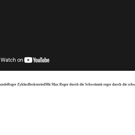
eunde
Reger Zyklus
Beckenried
Mit Max Reger durch die Schweiz
mit reger durch die schw