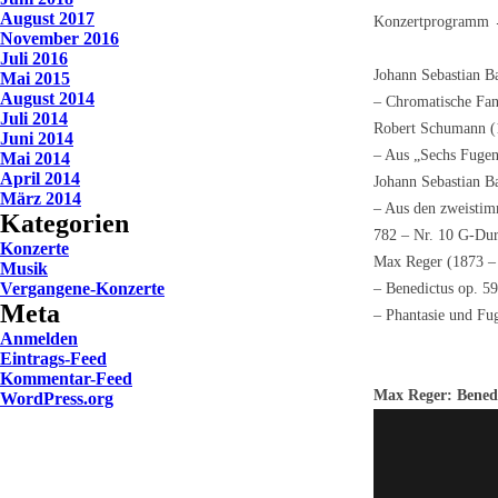
August 2017
Konzertprogramm →
November 2016
Juli 2016
Johann Sebastian B
Mai 2015
August 2014
– Chromatische Fa
Juli 2014
Robert Schumann (
Juni 2014
– Aus „Sechs Fugen
Mai 2014
April 2014
Johann Sebastian B
März 2014
– Aus den zweisti
Kategorien
782 – Nr. 10 G-D
Konzerte
Max Reger (1873 –
Musik
Vergangene-Konzerte
– Benedictus op. 59
Meta
– Phantasie und F
Anmelden
Eintrags-Feed
Kommentar-Feed
Max Reger: Benedi
WordPress.org