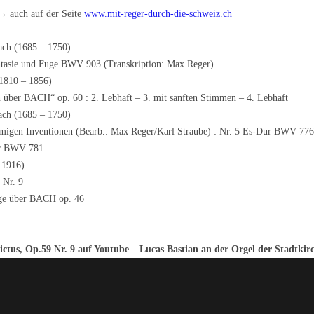
 auch auf der Seite
www.mit-reger-durch-die-schweiz.ch
ach (1685 – 1750)
ntasie und Fuge BWV 903 (Transkription: Max Reger)
1810 – 1856)
 über BACH“ op. 60 : 2. Lebhaft – 3. mit sanften Stimmen – 4. Lebhaft
ach (1685 – 1750)
mmigen Inventionen (Bearb.: Max Reger/Karl Straube) : Nr. 5 Es-Dur BWV 
ur BWV 781
 1916)
 Nr. 9
uge über BACH op. 46
ctus, Op.59 Nr. 9 auf Youtube – Lucas Bastian an der Orgel der Stadtki