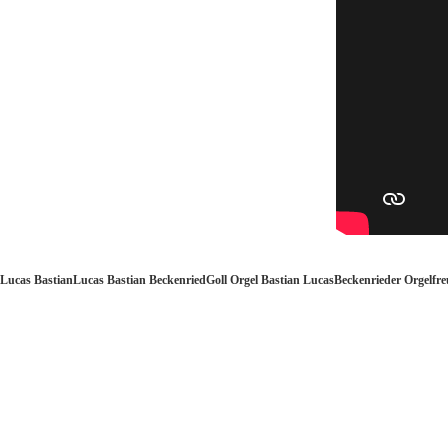
Lucas Bastian
Lucas Bastian Beckenried
Goll Orgel Bastian Lucas
Beckenrieder Orgelfr