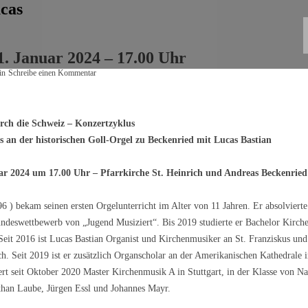
ucas
1. Januar 2024 – 17.00 Uhr
in
Schreibe einen Kommentar
ch die Schweiz – Konzertzyklus
s an der historischen Goll-Orgel zu Beckenried mit Lucas Bastian
ar 2024 um 17.00 Uhr – Pfarrkirche St. Heinrich und Andreas Beckenried
6 ) bekam seinen ersten Orgelunterricht im Alter von 11 Jahren. Er absolviert
undeswettbewerb von „Jugend Musiziert“. Bis 2019 studierte er Bachelor Kirch
 Seit 2016 ist Lucas Bastian Organist und Kirchenmusiker an St. Franziskus und 
ch. Seit 2019 ist er zusätzlich Organscholar an der Amerikanischen Kathedrale i
iert seit Oktober 2020 Master Kirchenmusik A in Stuttgart, in der Klasse von
an Laube, Jürgen Essl und Johannes Mayr.